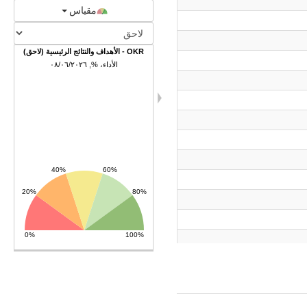
مقياس
OKR - الأهداف والنتائج الرئيسية (لاحق)
الأداء، %, ٠٨/٠٦/٢٠٢٦