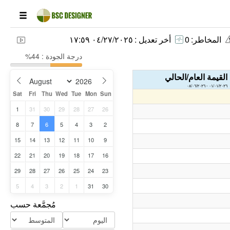
المخاطر:
0
أخر تعديل :
٠٤/٢٧/٢٠٢٥ ١٧:٥٩
درجة الجودة : 44%
القيمة العام/الحالي
٠١/٠١/٢٠٢٦ - ٠٨/٠٦/٢٠٢٦
Sat
Fri
Thu
Wed
Tue
Mon
Sun
1
31
30
29
28
27
26
8
7
6
5
4
3
2
15
14
13
12
11
10
9
22
21
20
19
18
17
16
29
28
27
26
25
24
23
5
4
3
2
1
31
30
مُجمَّعة حسب